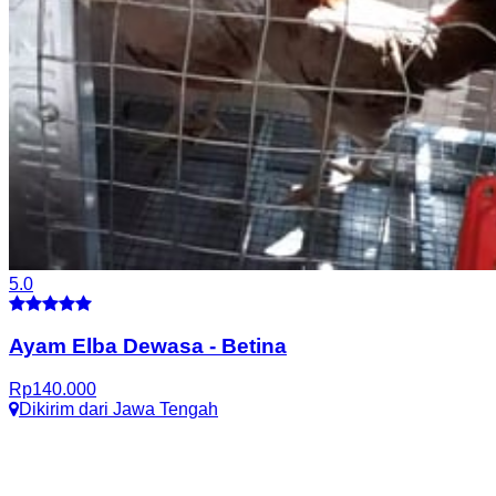
5.0
Ayam Elba Dewasa
-
Betina
Rp
140.000
Dikirim dari
Jawa Tengah