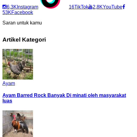
6,3K
Instagram
16
TikTok
2,8K
YouTube
53K
Facebook
Saran untuk kamu
Artikel Kategori
Ayam
Ayam Barred Rock Banyak Di minati oleh masyarakat
luas