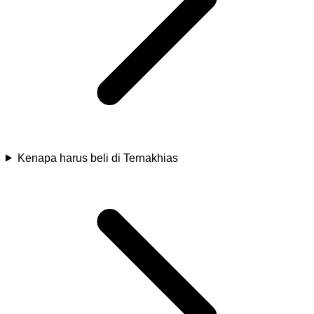
Kenapa harus beli di Ternakhias