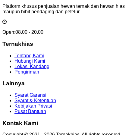
Platform khusus penjualan hewan ternak dan hewan hias
maupun bibit pendaging dan petelur.
Open:
08.00 - 20.00
Ternakhias
Tentang Kami
Hubungi Kami
Lokasi Kandang
Pengiriman
Lainnya
Syarat Garansi
Syarat & Ketentuan
Kebijakan Privasi
Pusat Bantuan
Kontak Kami
Copyright © 2021 -
2026
Ternakhias
. All rights reserved.