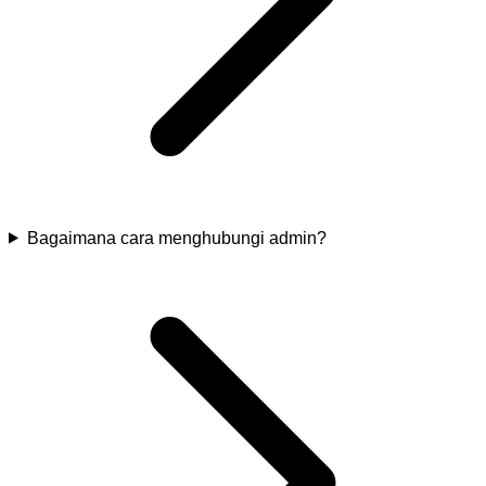
Bagaimana cara menghubungi admin?