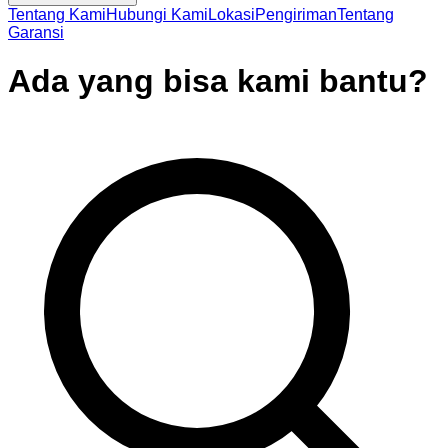
Tentang Kami
Hubungi Kami
Lokasi
Pengiriman
Tentang
Garansi
Ada yang bisa kami bantu?