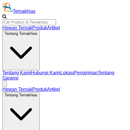
Ternakhias
Hewan Ternak
Produk
Artikel
Tentang Ternakhias
Tentang Kami
Hubungi Kami
Lokasi
Pengiriman
Tentang
Garansi
Hewan Ternak
Produk
Artikel
Tentang Ternakhias