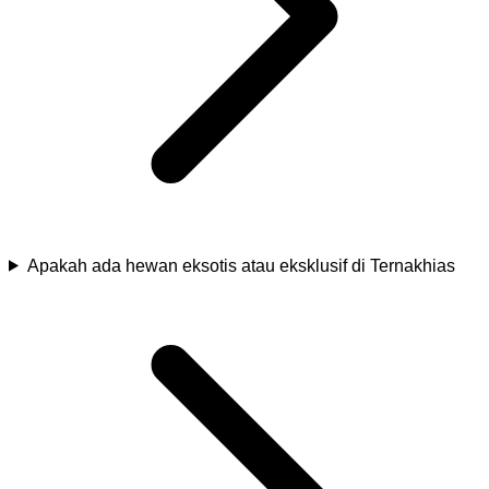
Apakah ada hewan eksotis atau eksklusif di Ternakhias