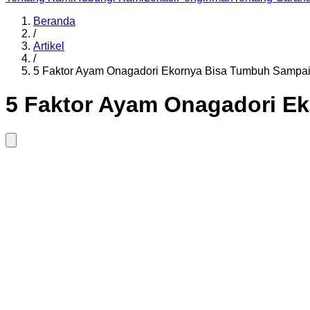
Beranda
/
Artikel
/
5 Faktor Ayam Onagadori Ekornya Bisa Tumbuh Sampai
5 Faktor Ayam Onagadori E