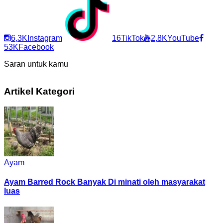
6,3K
Instagram
16
TikTok
2,8K
YouTube
53K
Facebook
Saran untuk kamu
Artikel Kategori
Ayam
Ayam Barred Rock Banyak Di minati oleh masyarakat
luas