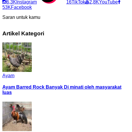
6,3K
Instagram
16
TikTok
2,8K
YouTube
53K
Facebook
Saran untuk kamu
Artikel Kategori
Ayam
Ayam Barred Rock Banyak Di minati oleh masyarakat
luas