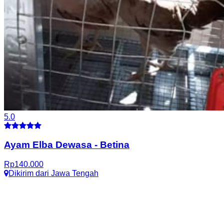
5.0
Ayam Elba Dewasa
-
Betina
Rp
140.000
Dikirim dari
Jawa Tengah