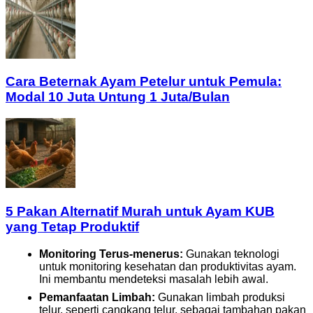
Cara Beternak Ayam Petelur untuk Pemula:
Modal 10 Juta Untung 1 Juta/Bulan
5 Pakan Alternatif Murah untuk Ayam KUB
yang Tetap Produktif
Monitoring Terus-menerus:
Gunakan teknologi
untuk monitoring kesehatan dan produktivitas ayam.
Ini membantu mendeteksi masalah lebih awal.
Pemanfaatan Limbah:
Gunakan limbah produksi
telur, seperti cangkang telur, sebagai tambahan pakan