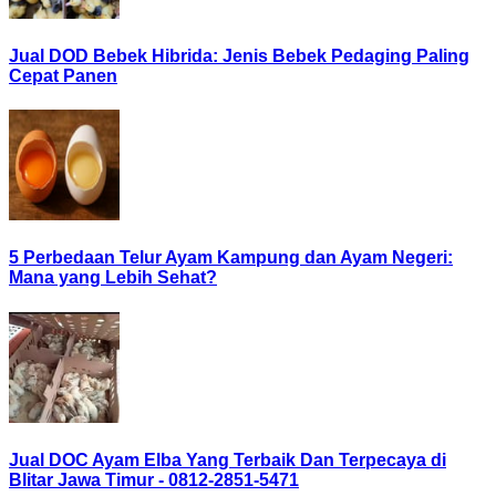
Jual DOD Bebek Hibrida: Jenis Bebek Pedaging Paling
Cepat Panen
5 Perbedaan Telur Ayam Kampung dan Ayam Negeri:
Mana yang Lebih Sehat?
Jual DOC Ayam Elba Yang Terbaik Dan Terpecaya di
Blitar Jawa Timur - 0812-2851-5471