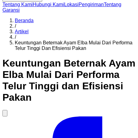
Tentang Kami
Hubungi Kami
Lokasi
Pengiriman
Tentang
Garansi
Beranda
/
Artikel
/
Keuntungan Beternak Ayam Elba Mulai Dari Performa
Telur Tinggi Dan Efisiensi Pakan
Keuntungan Beternak Ayam
Elba Mulai Dari Performa
Telur Tinggi dan Efisiensi
Pakan