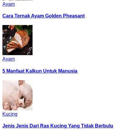
Ayam
Cara Ternak Ayam Golden Pheasant
Ayam
5 Manfaat Kalkun Untuk Manusia
Kucing
Jenis Jenis Dari Ras Kucing Yang Tidak Berbulu