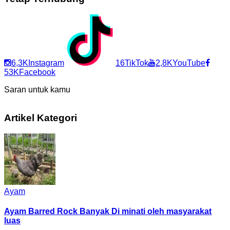
6,3K
Instagram
16
TikTok
2,8K
YouTube
53K
Facebook
Saran untuk kamu
Artikel Kategori
Ayam
Ayam Barred Rock Banyak Di minati oleh masyarakat
luas