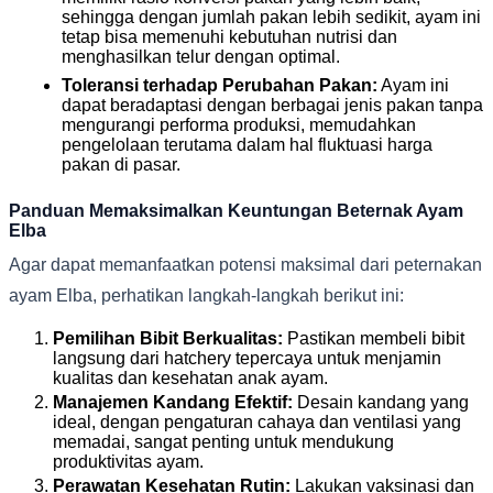
sehingga dengan jumlah pakan lebih sedikit, ayam ini
tetap bisa memenuhi kebutuhan nutrisi dan
menghasilkan telur dengan optimal.
Toleransi terhadap Perubahan Pakan:
Ayam ini
dapat beradaptasi dengan berbagai jenis pakan tanpa
mengurangi performa produksi, memudahkan
pengelolaan terutama dalam hal fluktuasi harga
pakan di pasar.
Panduan Memaksimalkan Keuntungan Beternak Ayam
Elba
Agar dapat memanfaatkan potensi maksimal dari peternakan
ayam Elba, perhatikan langkah-langkah berikut ini:
Pemilihan Bibit Berkualitas:
Pastikan membeli bibit
langsung dari hatchery tepercaya untuk menjamin
kualitas dan kesehatan anak ayam.
Manajemen Kandang Efektif:
Desain kandang yang
ideal, dengan pengaturan cahaya dan ventilasi yang
memadai, sangat penting untuk mendukung
produktivitas ayam.
Perawatan Kesehatan Rutin:
Lakukan vaksinasi dan