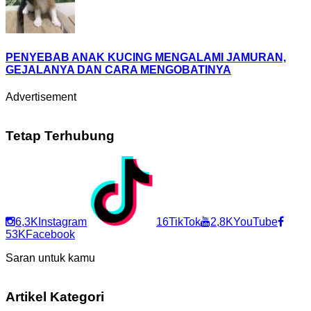
PENYEBAB ANAK KUCING MENGALAMI JAMURAN,
GEJALANYA DAN CARA MENGOBATINYA
Advertisement
Tetap Terhubung
6,3K
Instagram
16
TikTok
2,8K
YouTube
53K
Facebook
Saran untuk kamu
Artikel Kategori