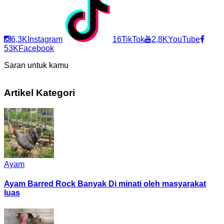
6,3K
Instagram
16
TikTok
2,8K
YouTube
53K
Facebook
Saran untuk kamu
Artikel Kategori
Ayam
Ayam Barred Rock Banyak Di minati oleh masyarakat
luas