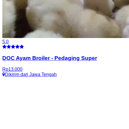
5.0
DOC Ayam Broiler
-
Pedaging Super
Rp
13.000
Dikirim dari
Jawa Tengah