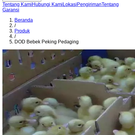
Tentang Kami
Hubungi Kami
Lokasi
Pengiriman
Tentang
Garansi
Beranda
/
Produk
/
DOD Bebek Peking Pedaging