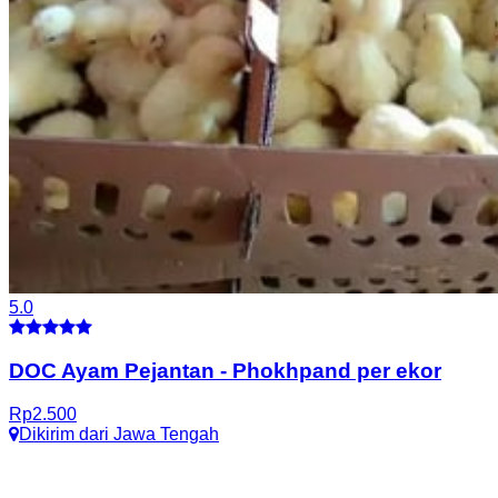
5.0
DOC Ayam Pejantan
-
Phokhpand per ekor
Rp
2.500
Dikirim dari
Jawa Tengah