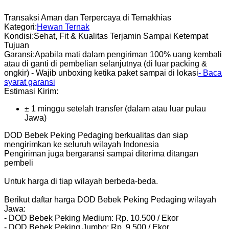
Transaksi Aman dan Terpercaya di Ternakhias
Kategori
:
Hewan Ternak
Kondisi
:
Sehat, Fit & Kualitas Terjamin Sampai Ketempat
Tujuan
Garansi
:
Apabila mati dalam pengiriman 100% uang kembali
atau di ganti di pembelian selanjutnya (di luar packing &
ongkir) - Wajib unboxing ketika paket sampai di lokasi
- Baca
syarat garansi
Estimasi Kirim:
± 1 minggu setelah transfer (dalam atau luar pulau
Jawa)
DOD Bebek Peking Pedaging berkualitas dan siap
mengirimkan ke seluruh wilayah Indonesia
Pengiriman juga bergaransi sampai diterima ditangan
pembeli
Untuk harga di tiap wilayah berbeda-beda.
Berikut daftar harga DOD Bebek Peking Pedaging wilayah
Jawa:
-
DOD Bebek Peking Medium: Rp. 10.500 / Ekor
- DOD Bebek Peking Jumbo: Rp. 9.500 / Ekor