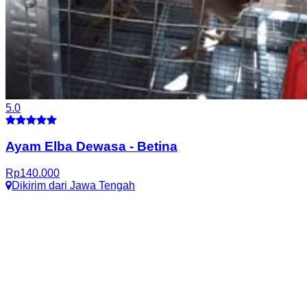
5.0
Ayam Elba Dewasa
-
Betina
Rp
140.000
Dikirim dari
Jawa Tengah