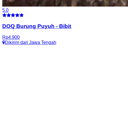
5.0
DOQ Burung Puyuh
-
Bibit
Rp
4.900
Dikirim dari
Jawa Tengah