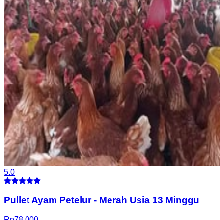
5.0
Pullet Ayam Petelur
-
Merah Usia 13 Minggu
Rp
78.000