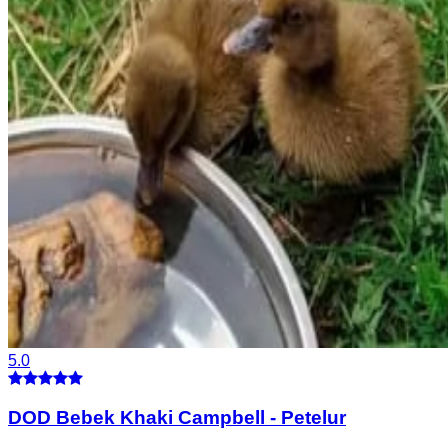
5.0
DOD Bebek Khaki Campbell
-
Petelur