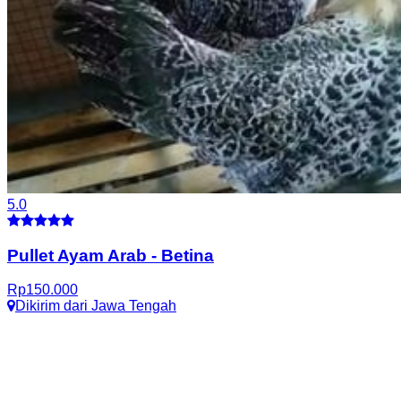
5.0
Pullet Ayam Arab
-
Betina
Rp
150.000
Dikirim dari
Jawa Tengah