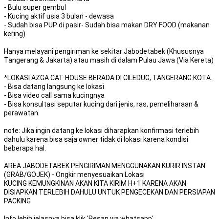
- Bulu super gembul
- Kucing aktif usia 3 bulan - dewasa
- Sudah bisa PUP di pasir- Sudah bisa makan DRY FOOD (makanan
kering)
Hanya melayani pengiriman ke sekitar Jabodetabek (Khususnya
Tangerang & Jakarta) atau masih di dalam Pulau Jawa (Via Kereta)
*LOKASI AZGA CAT HOUSE BERADA DI CILEDUG, TANGERANG KOTA.
- Bisa datang langsung ke lokasi
- Bisa video call sama kucingnya
- Bisa konsultasi seputar kucing dari jenis, ras, pemeliharaan &
perawatan
note: Jika ingin datang ke lokasi diharapkan konfirmasi terlebih
dahulu karena bisa saja owner tidak di lokasi karena kondisi
beberapa hal.
AREA JABODETABEK PENGIRIMAN MENGGUNAKAN KURIR INSTAN
(GRAB/GOJEK) - Ongkir menyesuaikan Lokasi
KUCING KEMUNGKINAN AKAN KITA KIRIM H+1 KARENA AKAN
DISIAPKAN TERLEBIH DAHULU UNTUK PENGECEKAN DAN PERSIAPAN
PACKING
Info lebih jelasnya bisa klik 'Pesan via whatsapp'