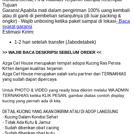
Tujuan
Garansi
:
Apabila mati dalam pengiriman 100% uang kembali
atau di ganti di pembelian selanjutnya (di luar packing &
ongkir) - Wajib unboxing ketika paket sampai di lokasi
- Baca
syarat garansi
Estimasi Kirim:
1-2 hari setelah transfer (Jabodetabek)
>> WAJIB BACA DESKRIPSI SEBELUM ORDER <<
Azga Cat House merupakan tempat adopsi Kucing Ras Persia
Kitten dengan kualitas terjamin.
Azga Cat House merupakan salah satu partner dari TERNAKHIAS
yang sudah dapat dipercaya.
Untuk PHOTO & VIDEO yang ready bisa dikirim melalui WA ADMIN
TERNAKHIAS ketika KLIK PESAN, gambar diatas contoh display
kucing yang pernah ada di kita.
DETAIL KUCING YANG AKAN DIKIRIM ATAU DI ADOP LANGSUNG
- Kucing Dalam Kondisi Sehat
- Tidak Ada Kutu & Jamur
- Sudah diberikan obat cacing
- Sudah diberikan obat kutu