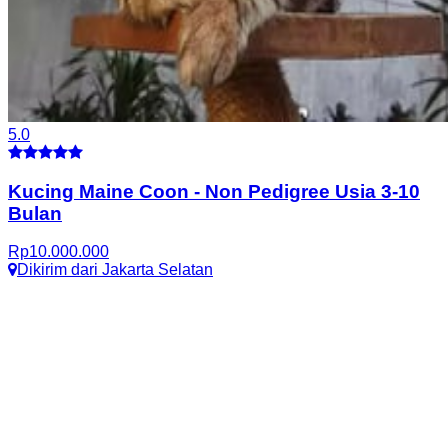
5.0
Kucing Maine Coon
-
Non Pedigree Usia 3-10
Bulan
Rp
10.000.000
Dikirim dari
Jakarta Selatan