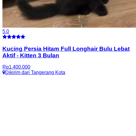
5.0
Kucing Persia Hitam Full Longhair Bulu Lebat
Aktif
-
Kitten 3 Bulan
Rp
1.400.000
Dikirim dari
Tangerang Kota