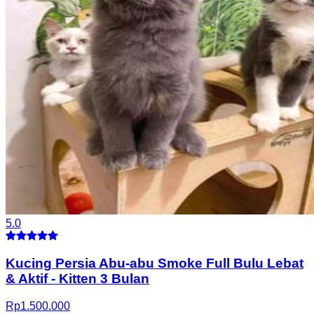
5.0
Kucing Persia Abu-abu Smoke Full Bulu Lebat
& Aktif
-
Kitten 3 Bulan
Rp
1.500.000