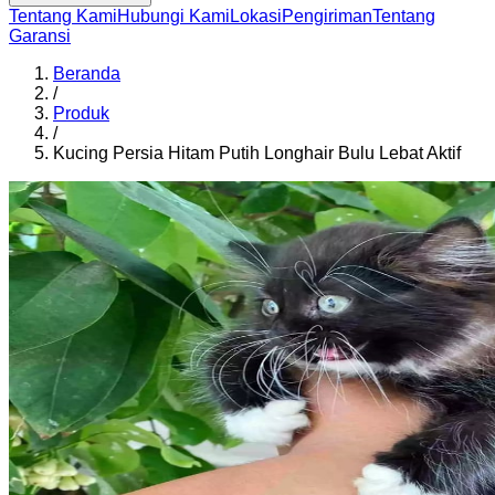
Tentang Kami
Hubungi Kami
Lokasi
Pengiriman
Tentang
Garansi
Beranda
/
Produk
/
Kucing Persia Hitam Putih Longhair Bulu Lebat Aktif