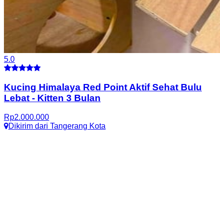
5.0
Kucing Himalaya Red Point Aktif Sehat Bulu
Lebat
-
Kitten 3 Bulan
Rp
2.000.000
Dikirim dari
Tangerang Kota