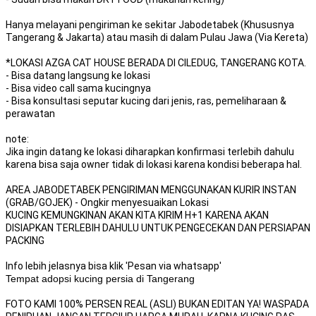
Hanya melayani pengiriman ke sekitar Jabodetabek (Khususnya
Tangerang & Jakarta) atau masih di dalam Pulau Jawa (Via Kereta)
*LOKASI AZGA CAT HOUSE BERADA DI CILEDUG, TANGERANG KOTA.
- Bisa datang langsung ke lokasi
- Bisa video call sama kucingnya
- Bisa konsultasi seputar kucing dari jenis, ras, pemeliharaan &
perawatan
note:
Jika ingin datang ke lokasi diharapkan konfirmasi terlebih dahulu
karena bisa saja owner tidak di lokasi karena kondisi beberapa hal.
AREA JABODETABEK PENGIRIMAN MENGGUNAKAN KURIR INSTAN
(GRAB/GOJEK) - Ongkir menyesuaikan Lokasi
KUCING KEMUNGKINAN AKAN KITA KIRIM H+1 KARENA AKAN
DISIAPKAN TERLEBIH DAHULU UNTUK PENGECEKAN DAN PERSIAPAN
PACKING
Info lebih jelasnya bisa klik 'Pesan via whatsapp'
Tempat adopsi kucing persia di Tangerang
FOTO KAMI 100% PERSEN REAL (ASLI) BUKAN EDITAN YA! WASPADA