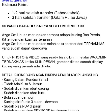
syarat garansi
Estimasi Kirim:
1-2 hari setelah transfer (Jabodetabek)
3 hari setelah transfer (Dalam Pulau Jawa)
>> WAJIB BACA DESKRIPSI SEBELUM ORDER <<
Azga Cat House merupakan tempat adopsi Kucing Ras Persia
Kitten dengan kualitas terjamin.
Azga Cat House merupakan salah satu partner dari TERNAKHIAS
yang sudah dapat dipercaya.
Untuk PHOTO & VIDEO yang ready bisa dikirim melalui WA ADMIN
TERNAKHIAS ketika KLIK PESAN, gambar diatas contoh display
kucing yang pernah ada di kita.
DETAIL KUCING YANG AKAN DIKIRIM ATAU DI ADOP LANGSUNG
- Kucing Dalam Kondisi Sehat
- Tidak Ada Kutu & Jamur
- Sudah diberikan obat cacing
- Sudah diberikan obat kutu
- Bulu super gembul
- Kucing aktif usia 3 bulan - dewasa
- Sudah bisa PUP di pasir
- Sudah bisa makan DRY FOOD (makanan kering)