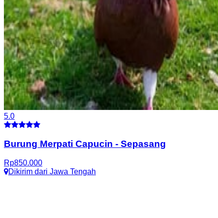
5.0
Burung Merpati Capucin
-
Sepasang
Rp
850.000
Dikirim dari
Jawa Tengah