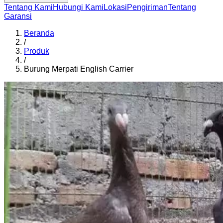
Tentang Kami
Hubungi Kami
Lokasi
Pengiriman
Tentang
Garansi
Beranda
/
Produk
/
Burung Merpati English Carrier