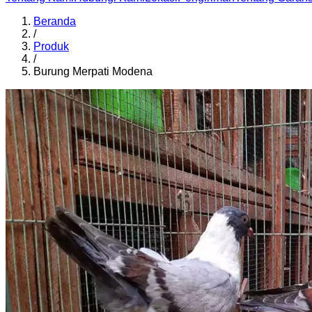
Beranda
/
Produk
/
Burung Merpati Modena