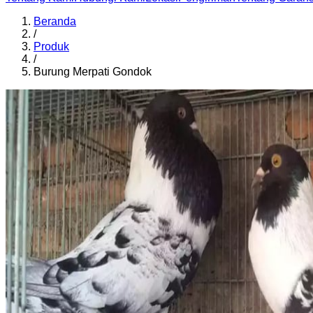
Beranda
/
Produk
/
Burung Merpati Gondok