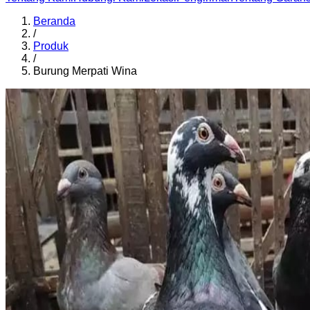
Beranda
/
Produk
/
Burung Merpati Wina