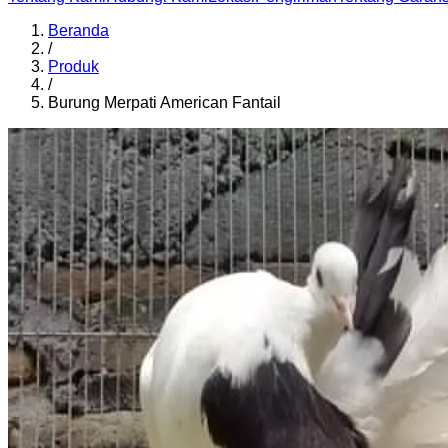
Beranda
/
Produk
/
Burung Merpati American Fantail