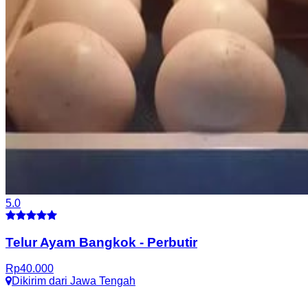
5.0
Telur Ayam Bangkok
-
Perbutir
Rp
40.000
Dikirim dari
Jawa Tengah