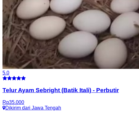
5.0
Telur Ayam Sebright (Batik Itali)
-
Perbutir
Rp
35.000
Dikirim dari
Jawa Tengah