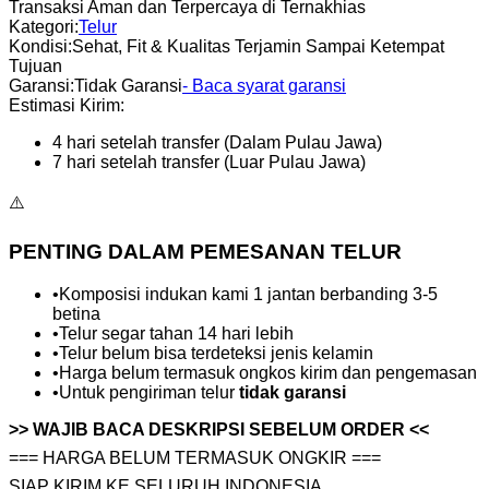
Transaksi Aman dan Terpercaya di Ternakhias
Kategori
:
Telur
Kondisi
:
Sehat, Fit & Kualitas Terjamin Sampai Ketempat
Tujuan
Garansi
:
Tidak Garansi
- Baca syarat garansi
Estimasi Kirim:
4 hari setelah transfer (Dalam Pulau Jawa)
7 hari setelah transfer (Luar Pulau Jawa)
⚠️
PENTING DALAM PEMESANAN TELUR
•
Komposisi indukan kami 1 jantan berbanding 3-5
betina
•
Telur segar tahan 14 hari lebih
•
Telur belum bisa terdeteksi jenis kelamin
•
Harga belum termasuk ongkos kirim dan pengemasan
•
Untuk pengiriman telur
tidak garansi
>> WAJIB BACA DESKRIPSI SEBELUM ORDER <<
=== HARGA BELUM TERMASUK ONGKIR ===
SIAP KIRIM KE SELURUH INDONESIA