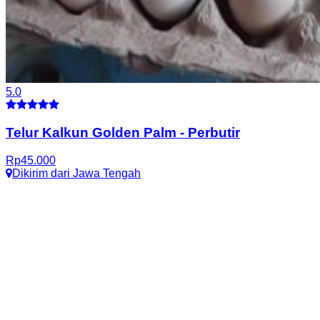
5.0
Telur Kalkun Golden Palm
-
Perbutir
Rp
45.000
Dikirim dari
Jawa Tengah