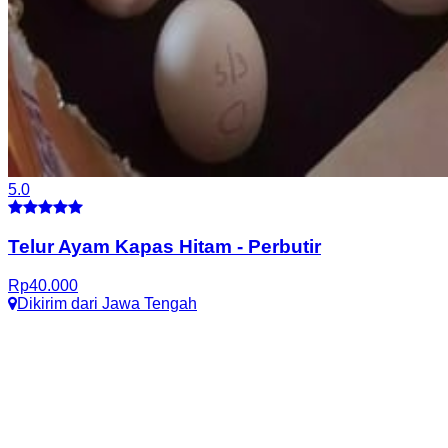
5.0
Telur Ayam Kapas Hitam
-
Perbutir
Rp
40.000
Dikirim dari
Jawa Tengah