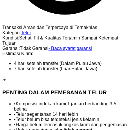
Transaksi Aman dan Terpercaya di Ternakhias
Kategori
:
Telur
Kondisi
:
Sehat, Fit & Kualitas Terjamin Sampai Ketempat
Tujuan
Garansi
:
Tidak Garansi
- Baca syarat garansi
Estimasi Kirim:
4 hari setelah transfer (Dalam Pulau Jawa)
7 hari setelah transfer (Luar Pulau Jawa)
⚠️
PENTING DALAM PEMESANAN TELUR
•
Komposisi indukan kami 1 jantan berbanding 3-5
betina
•
Telur segar tahan 14 hari lebih
•
Telur belum bisa terdeteksi jenis kelamin
•
Harga belum termasuk ongkos kirim dan pengemasan
•
Untuk pengiriman telur
tidak garansi