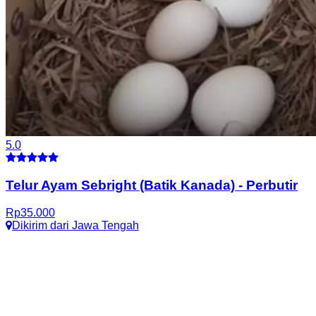
5.0
Telur Ayam Sebright (Batik Kanada)
-
Perbutir
Rp
35.000
Dikirim dari
Jawa Tengah