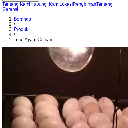
Tentang Kami
Hubungi Kami
Lokasi
Pengiriman
Tentang
Garansi
Beranda
/
Produk
/
Telur Ayam Cemani