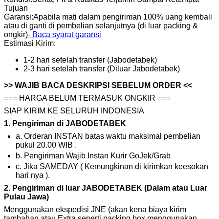
Tujuan
Garansi
:
Apabila mati dalam pengiriman 100% uang kembali
atau di ganti di pembelian selanjutnya (di luar packing &
ongkir)
- Baca syarat garansi
Estimasi Kirim:
1-2 hari setelah transfer (Jabodetabek)
2-3 hari setelah transfer (Diluar Jabodetabek)
>> WAJIB BACA DESKRIPSI SEBELUM ORDER <<
=== HARGA BELUM TERMASUK ONGKIR ===
SIAP KIRIM KE SELURUH INDONESIA
1. Pengiriman di JABODETABEK
a. Orderan INSTAN batas waktu maksimal pembelian
pukul 20.00 WIB .
b. Pengiriman Wajib Instan Kurir GoJek/Grab
c. Jika SAMEDAY ( Kemungkinan di kirimkan keesokan
hari nya ).
2. Pengiriman di luar JABODETABEK (Dalam atau Luar
Pulau Jawa)
Menggunakan ekspedisi JNE (akan kena biaya kirim
tambahan atau Extra seperti packing box menggunakan