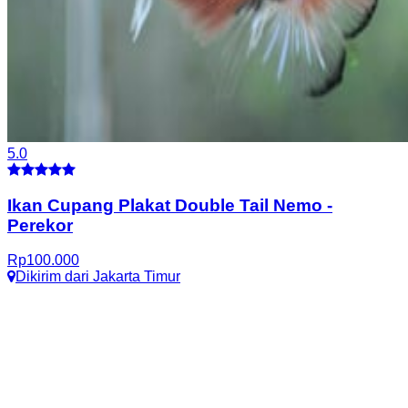
5.0
Ikan Cupang Plakat Double Tail Nemo
-
Perekor
Rp
100.000
Dikirim dari
Jakarta Timur