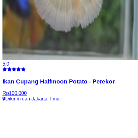
5.0
Ikan Cupang Halfmoon Potato
-
Perekor
Rp
100.000
Dikirim dari
Jakarta Timur